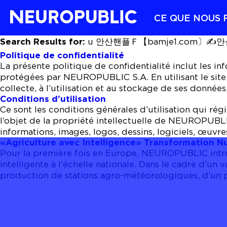
CE QUE NOUS 
Search Results for:
u 안산핸플Ｆ【bamje1.com〕
Politique de confidentialité
La présente politique de confidentialité inclut les i
protégées par NEUROPUBLIC S.A. En utilisant le site We
collecte, à l’utilisation et au stockage de ses données
Conditions d’utilisation
Ce sont les conditions générales d’utilisation qui ré
l’objet de la propriété intellectuelle de NEUROPUBLIC 
informations, images, logos, dessins, logiciels, œuv
«Agriculture avec Intelligence» Transformation N
Pour la première fois en Europe, NEUROPUBLIC introd
intelligente à l’échelle nationale. Dans le cadre d’u
production de stations agro-météorologiques, d’un pe