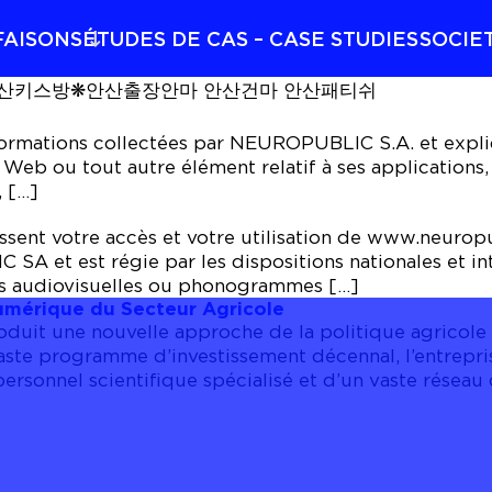
FAISONS
ÉTUDES DE CAS – CASE STUDIES
SOCIE
✍안산키스방❋안산출장안마 안산건마 안산패티쉬
nformations collectées par NEUROPUBLIC S.A. et expliq
b ou tout autre élément relatif à ses applications, pl
, […]
gissent votre accès et votre utilisation de www.neurop
SA et est régie par les dispositions nationales et inte
res audiovisuelles ou phonogrammes […]
umérique du Secteur Agricole
uit une nouvelle approche de la politique agricole e
n vaste programme d’investissement décennal, l’entrep
rsonnel scientifique spécialisé et d’un vaste réseau 