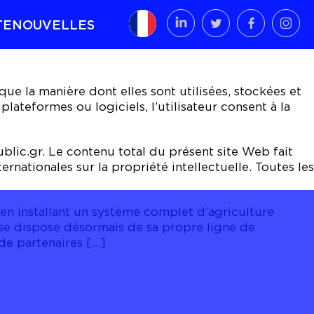
TE
NOUVELLES
ue la manière dont elles sont utilisées, stockées et
ateformes ou logiciels, l’utilisateur consent à la
ublic.gr. Le contenu total du présent site Web fait
rnationales sur la propriété intellectuelle. Toutes les
n installant un système complet d’agriculture
rise dispose désormais de sa propre ligne de
de partenaires […]