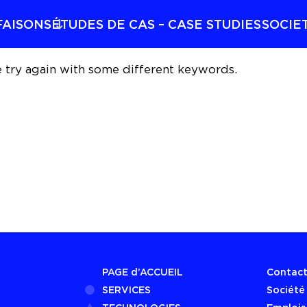
FAISONS
ÉTUDES DE CAS – CASE STUDIES
SOCIE
e try again with some different keywords.
PAGE d’ACCUEIL
Contac
SERVICES
Société