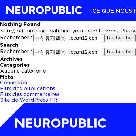
CE QUE NOUS 
Nothing Found
Sorry, but nothing matched your search terms. Pleas
Rechercher :
Search
Rechercher :
Archives
Categories
Aucune catégorie
Meta
Connexion
Flux des publications
Flux des commentaires
Site de WordPress-FR