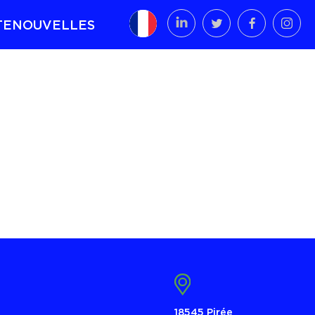
TE
NOUVELLES
t
18545 Pirée