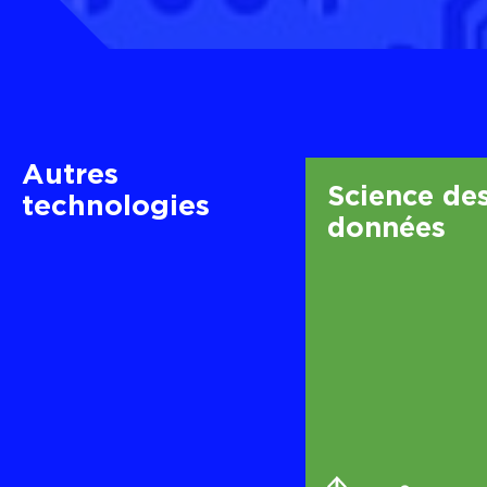
Autres
Science de
technologies
données