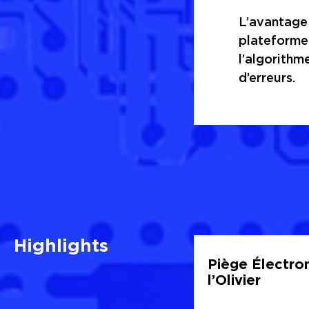
L’avantage 
plateformes
l’algorithm
d’erreurs.
Highlights
Piège Électro
l’Olivier