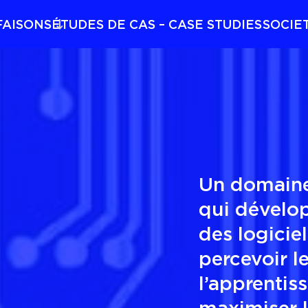
FAISONS
ÉTUDES DE CAS – CASE STUDIES
SOCIE
Un domaine
qui dévelo
des logicie
percevoir l
l’apprentiss
maximiser l