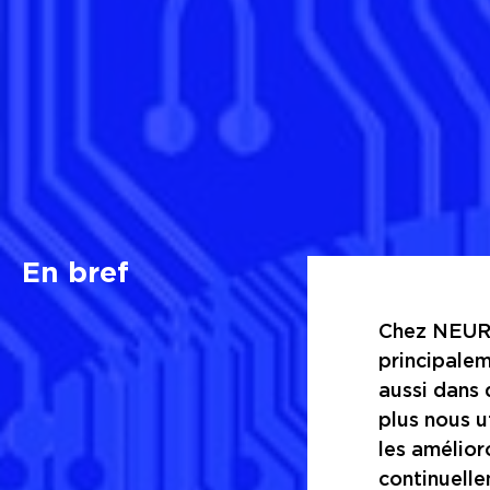
En bref
Chez NEUROP
principalem
aussi dans 
plus nous u
les amélior
continuelle