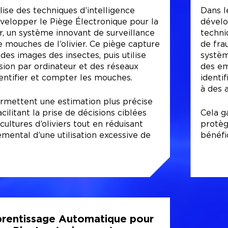
se des techniques d’intelligence
Dans l
développer le Piège Électronique pour la
dével
r, un système innovant de surveillance
techni
 mouches de l’olivier. Ce piège capture
de fra
es images des insectes, puis utilise
systèm
sion par ordinateur et des réseaux
des e
entifier et compter les mouches.
identi
à des 
rmettent une estimation plus précise
cilitant la prise de décisions ciblées
Cela g
cultures d’oliviers tout en réduisant
protèg
mental d’une utilisation excessive de
bénéfi
rentissage Automatique pour