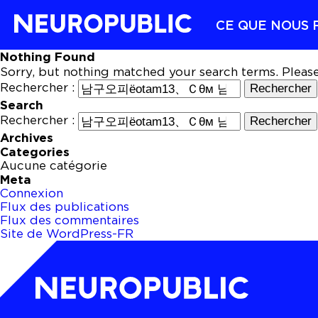
CE QUE NOUS 
Nothing Found
Sorry, but nothing matched your search terms. Pleas
Rechercher :
Search
Rechercher :
Archives
Categories
Aucune catégorie
Meta
Connexion
Flux des publications
Flux des commentaires
Site de WordPress-FR