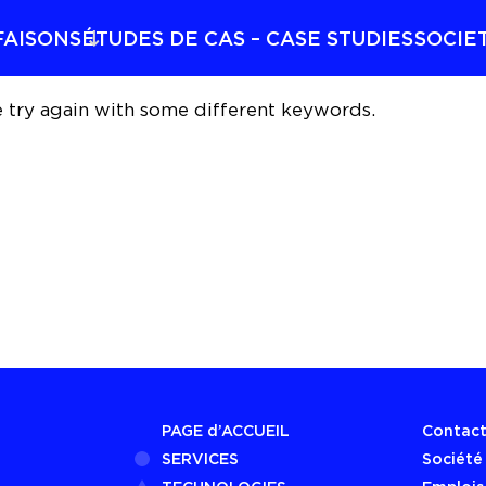
FAISONS
ÉTUDES DE CAS – CASE STUDIES
SOCIE
e try again with some different keywords.
PAGE d’ACCUEIL
Contac
SERVICES
Société