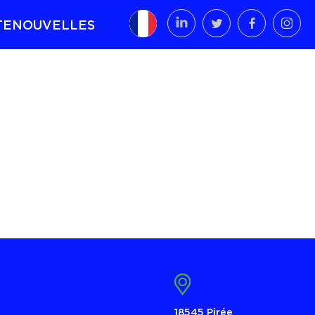
TE
NOUVELLES
t
18545 Pirée