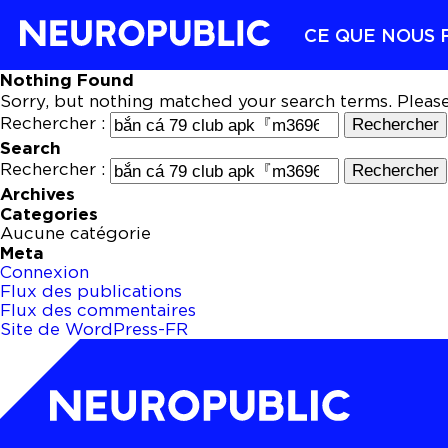
CE QUE NOUS 
Nothing Found
Sorry, but nothing matched your search terms. Pleas
Rechercher :
Search
Rechercher :
Archives
Categories
Aucune catégorie
Meta
Connexion
Flux des publications
Flux des commentaires
Site de WordPress-FR