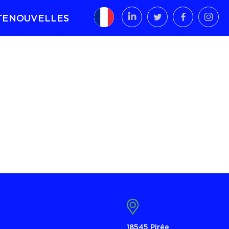
TE
NOUVELLES
t
18545 Pirée