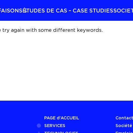
FAISONS
ÉTUDES DE CAS – CASE STUDIES
SOCIE
e try again with some different keywords.
PAGE d’ACCUEIL
Contac
SERVICES
Société