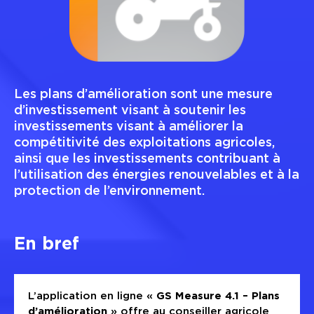
Les plans d’amélioration sont une mesure
d’investissement visant à soutenir les
investissements visant à améliorer la
compétitivité des exploitations agricoles,
ainsi que les investissements contribuant à
l’utilisation des énergies renouvelables et à la
protection de l’environnement.
En bref
L’application en ligne «
GS Measure 4.1 – Plans
d’amélioration
» offre au conseiller agricole