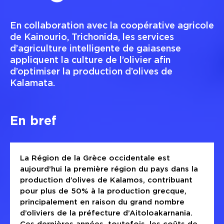
En collaboration avec la coopérative agricole
de Kainourio, Trichonida, les services
d’agriculture intelligente de gaiasense
appliquent la culture de l’olivier afin
d’optimiser la production d’olives de
Kalamata.
En bref
La Région de la Grèce occidentale est
aujourd’hui la première région du pays dans la
production d’olives de Kalamos, contribuant
pour plus de 50% à la production grecque,
principalement en raison du grand nombre
d’oliviers de la préfecture d’Aitoloakarnania.
Ces dernières années, toutefois, les coûts de