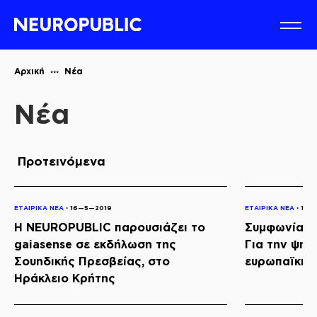
Αρχική
Νέα
Νέα
Προτεινόμενα
ΕΤΑΙΡΙΚΑ ΝΕΑ ◦
16—5—2019
ΕΤΑΙΡΙΚΑ ΝΕΑ ◦
16—
Η NEUROPUBLIC παρουσιάζει το
Συμφωνία Κ
gaiasense σε εκδήλωση της
Για την ψηφ
Σουηδικής Πρεσβείας, στο
ευρωπαϊκής
Ηράκλειο Κρήτης