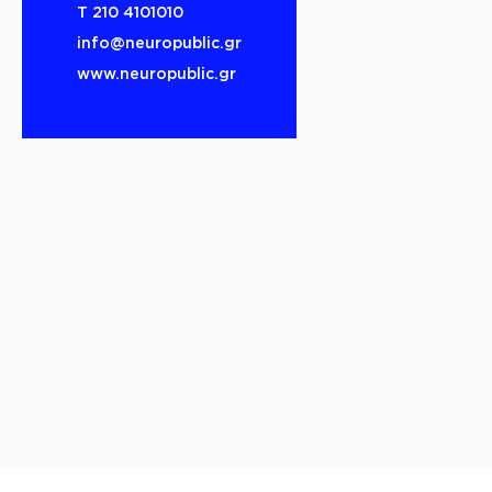
Τ 210 4101010
info@neuropublic.gr
www.neuropublic.gr