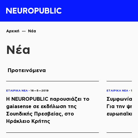
Αρχική
Νέα
Νέα
Προτεινόμενα
ΕΤΑΙΡΙΚΑ ΝΕΑ ◦
16—5—2019
ΕΤΑΙΡΙΚΑ ΝΕΑ ◦
16—
Η NEUROPUBLIC παρουσιάζει το
Συμφωνία Κ
gaiasense σε εκδήλωση της
Για την ψηφ
Σουηδικής Πρεσβείας, στο
ευρωπαϊκής
Ηράκλειο Κρήτης