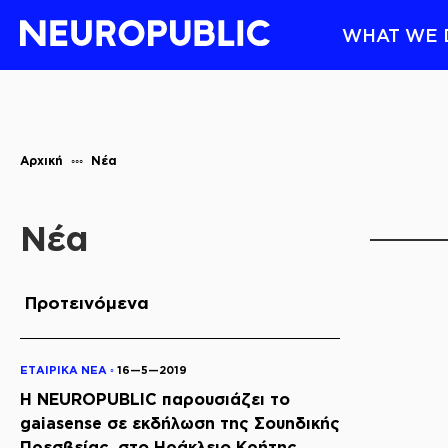
WHAT WE 
Αρχική
Νέα
Νέα
Προτεινόμενα
ΕΤΑΙΡΙΚΑ ΝΕΑ ◦
16—5—2019
Η NEUROPUBLIC παρουσιάζει το
gaiasense σε εκδήλωση της Σουηδικής
Πρεσβείας, στο Ηράκλειο Κρήτης