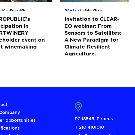
◦
07—05—2026
News ◦
27—04—2026
ROPUBLIC’s
Invitation to CLEAR-
icipation in
EO webinar: From
RTWINERY
Sensors to Satellites:
eholder event on
A New Paradigm for
rt winemaking
Climate-Resilient
Agriculture.
act
 Company
PC 18545, Piraeus
er opportunities
Τ 210 4101010
ifications