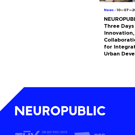
News ◦
10—07—2
NEUROPUBL
Three Days
Innovation,
Collaborati
for Integra
Urban Dev