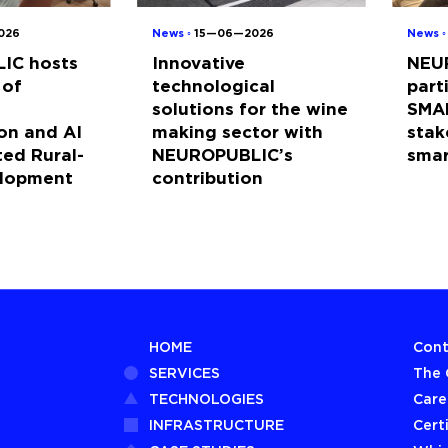
026
News ◦
15—06—2026
News 
IC hosts
Innovative
NEU
 of
technological
part
solutions for the wine
SMA
on and AI
making sector with
stak
ted Rural-
NEUROPUBLIC’s
sma
elopment
contribution
HOME
Cont
SERVICES
The
TECHNOLOGIES
Care
INFRASTRUCTURE
Cert