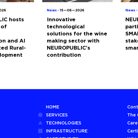
026
News ◦
15—06—2026
News 
IC hosts
Innovative
NEU
 of
technological
part
solutions for the wine
SMA
on and AI
making sector with
stak
ted Rural-
NEUROPUBLIC’s
sma
elopment
contribution
HOME
Cont
SERVICES
The
TECHNOLOGIES
Care
INFRASTRUCTURE
Cert