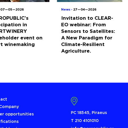
◦
07—05—2026
News ◦
27—04—2026
ROPUBLIC’s
Invitation to CLEAR-
icipation in
EO webinar: From
RTWINERY
Sensors to Satellites:
eholder event on
A New Paradigm for
rt winemaking
Climate-Resilient
Agriculture.
act
 Company
PC 18545, Piraeus
er opportunities
Τ 210 4101010
ifications