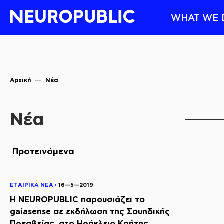
WHAT WE 
Αρχική
Νέα
Νέα
Προτεινόμενα
ΕΤΑΙΡΙΚΑ ΝΕΑ ◦
16—5—2019
Η NEUROPUBLIC παρουσιάζει το
gaiasense σε εκδήλωση της Σουηδικής
Πρεσβείας, στο Ηράκλειο Κρήτης