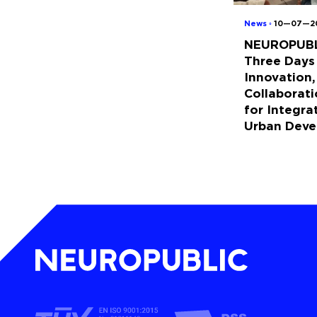
News ◦
10—07—2
NEUROPUBL
Three Days
Innovation,
Collaborati
for Integra
Urban Dev