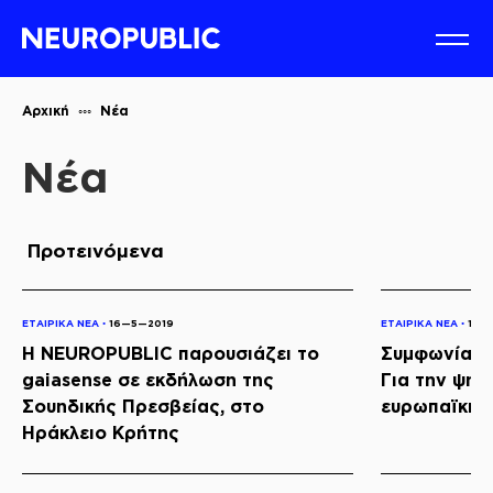
Αρχική
Νέα
Νέα
Προτεινόμενα
ΕΤΑΙΡΙΚΑ ΝΕΑ ◦
16—5—2019
ΕΤΑΙΡΙΚΑ ΝΕΑ ◦
16—
Η NEUROPUBLIC παρουσιάζει το
Συμφωνία Κ
gaiasense σε εκδήλωση της
Για την ψηφ
Σουηδικής Πρεσβείας, στο
ευρωπαϊκής
Ηράκλειο Κρήτης