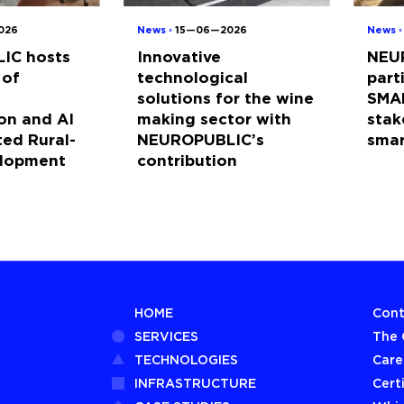
026
News ◦
15—06—2026
News 
IC hosts
Innovative
NEU
 of
technological
part
solutions for the wine
SMA
on and AI
making sector with
stak
ted Rural-
NEUROPUBLIC’s
sma
elopment
contribution
HOME
Cont
SERVICES
The
TECHNOLOGIES
Care
INFRASTRUCTURE
Cert