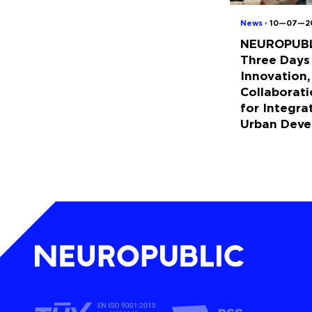
News ◦
10—07—2
NEUROPUBL
Three Days
Innovation,
Collaborati
for Integra
Urban Dev