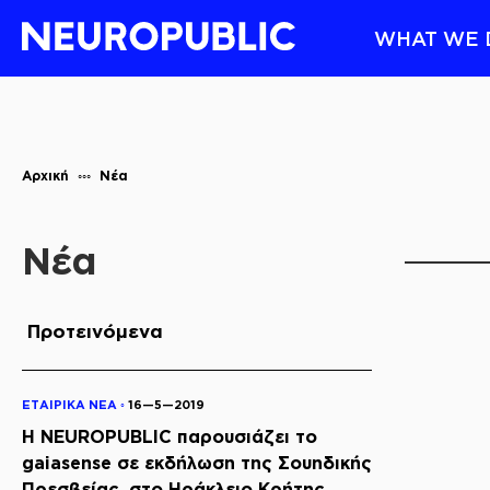
WHAT WE 
Αρχική
Νέα
Νέα
Προτεινόμενα
ΕΤΑΙΡΙΚΑ ΝΕΑ ◦
16—5—2019
Η NEUROPUBLIC παρουσιάζει το
gaiasense σε εκδήλωση της Σουηδικής
Πρεσβείας, στο Ηράκλειο Κρήτης