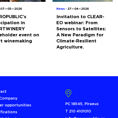
◦
07—05—2026
News ◦
27—04—2026
ROPUBLIC’s
Invitation to CLEAR-
icipation in
EO webinar: From
RTWINERY
Sensors to Satellites:
eholder event on
A New Paradigm for
rt winemaking
Climate-Resilient
Agriculture.
act
 Company
PC 18545, Piraeus
er opportunities
Τ 210 4101010
ifications