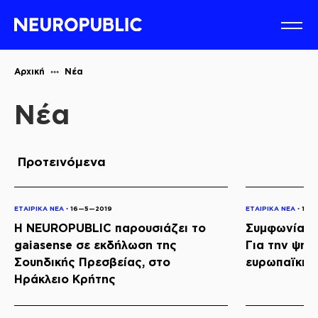
Αρχική
Νέα
Νέα
Προτεινόμενα
ΕΤΑΙΡΙΚΑ ΝΕΑ ◦
16—5—2019
ΕΤΑΙΡΙΚΑ ΝΕΑ ◦
16—
Η NEUROPUBLIC παρουσιάζει το
Συμφωνία Κ
gaiasense σε εκδήλωση της
Για την ψηφ
Σουηδικής Πρεσβείας, στο
ευρωπαϊκής
Ηράκλειο Κρήτης