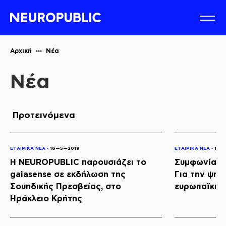
Αρχική
Νέα
Νέα
Προτεινόμενα
ΕΤΑΙΡΙΚΑ ΝΕΑ ◦
16—5—2019
ΕΤΑΙΡΙΚΑ ΝΕΑ ◦
16—
Η NEUROPUBLIC παρουσιάζει το
Συμφωνία Κ
gaiasense σε εκδήλωση της
Για την ψηφ
Σουηδικής Πρεσβείας, στο
ευρωπαϊκής
Ηράκλειο Κρήτης