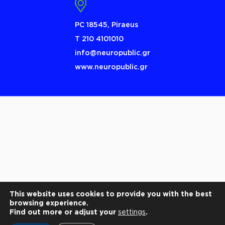
PC 18545, Piraeus
Τ 210 4101010
info@neuropublic.gr
www.neuropublic.gr
This website uses cookies to provide you with the best
browsing experience.
Find out more or adjust your
settings
.