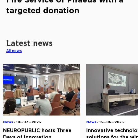
targeted donation
Latest news
All news
News ◦
10—07—2026
News ◦
15—06—2026
NEUROPUBLIC hosts Three
Innovative technolo
Days of Innovation,
solutions for the w