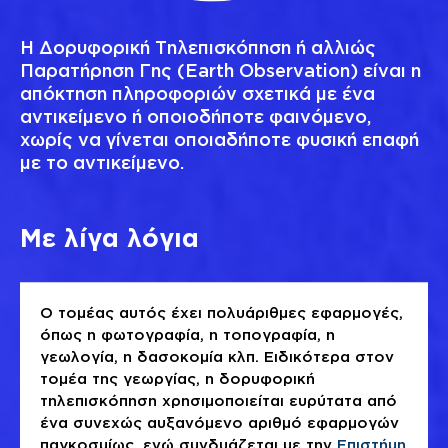
Η Δορυφορική Τηλεπισκόπηση ή αλλιώς
Παρατήρηση Γης (Earth Observation) είναι η
απόκτηση πληροφοριών σχετικά με ένα
αντικείμενο ή οποιοδήποτε φαινόμενο,
χωρίς να γίνεται οποιαδήποτε φυσική επαφή
με το αντικείμενο.
Με λίγα λόγια
Ο τομέας αυτός έχει πολυάριθμες εφαρμογές,
όπως η φωτογραφία, η τοπογραφία, η
γεωλογία, η δασοκομία κλπ. Ειδικότερα στον
τομέα της γεωργίας, η δορυφορική
τηλεπισκόπηση χρησιμοποιείται ευρύτατα από
ένα συνεχώς αυξανόμενο αριθμό εφαρμογών
παγκοσμίως, ενώ συνδυάζεται με την
Επιστήμη