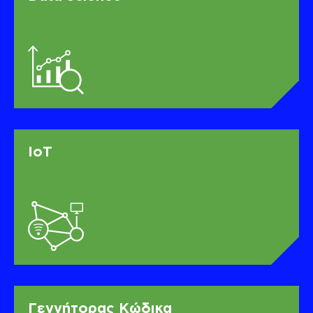
IoT
Γεννήτορας Κώδικα