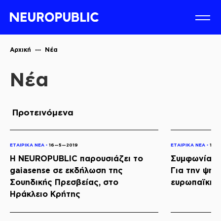
Αρχική
Νέα
Νέα
Προτεινόμενα
ΕΤΑΙΡΙΚΑ ΝΕΑ ◦
16—5—2019
ΕΤΑΙΡΙΚΑ ΝΕΑ ◦
16—
Η NEUROPUBLIC παρουσιάζει το
Συμφωνία Κ
gaiasense σε εκδήλωση της
Για την ψηφ
Σουηδικής Πρεσβείας, στο
ευρωπαϊκής
Ηράκλειο Κρήτης