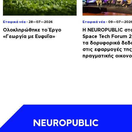
Εταιρικά νέα ◦
28—07—2026
Εταιρικά νέα ◦
09—07—202
Ολοκληρώθηκε το Έργο
Η NEUROPUBLIC στο
«Γεωργία με Ευφυΐα»
Space Tech Forum 
τα δορυφορικά δεδ
στις εφαρμογές της
πραγματικής οικονο