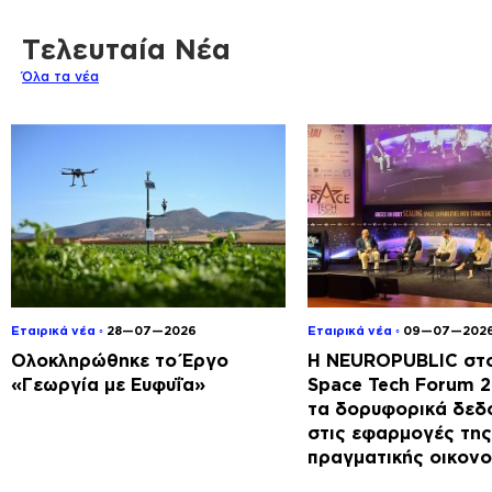
Τελευταία Νέα
Όλα τα νέα
Εταιρικά νέα ◦
28—07—2026
Εταιρικά νέα ◦
09—07—202
Ολοκληρώθηκε το Έργο
Η NEUROPUBLIC στο
«Γεωργία με Ευφυΐα»
Space Tech Forum 
τα δορυφορικά δεδ
στις εφαρμογές της
πραγματικής οικονο