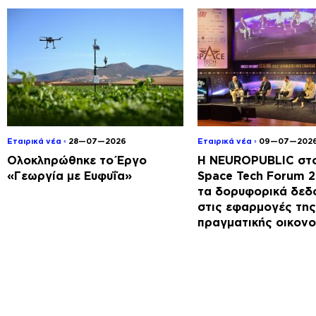
Εταιρικά νέα ◦
28—07—2026
Εταιρικά νέα ◦
09—07—202
Ολοκληρώθηκε το Έργο
Η NEUROPUBLIC στο
«Γεωργία με Ευφυΐα»
Space Tech Forum 
τα δορυφορικά δεδ
στις εφαρμογές της
πραγματικής οικονο