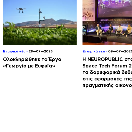
Εταιρικά νέα ◦
28—07—2026
Εταιρικά νέα ◦
09—07—202
Ολοκληρώθηκε το Έργο
Η NEUROPUBLIC στο
«Γεωργία με Ευφυΐα»
Space Tech Forum 
τα δορυφορικά δεδ
στις εφαρμογές της
πραγματικής οικονο