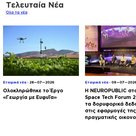
Τελευταία Νέα
Όλα τα νέα
Εταιρικά νέα ◦
28—07—2026
Εταιρικά νέα ◦
09—07—202
Ολοκληρώθηκε το Έργο
Η NEUROPUBLIC στο
«Γεωργία με Ευφυΐα»
Space Tech Forum 
τα δορυφορικά δεδ
στις εφαρμογές της
πραγματικής οικονο