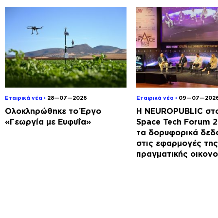
Εταιρικά νέα ◦
28—07—2026
Εταιρικά νέα ◦
09—07—202
Ολοκληρώθηκε το Έργο
Η NEUROPUBLIC στο
«Γεωργία με Ευφυΐα»
Space Tech Forum 
τα δορυφορικά δεδ
στις εφαρμογές της
πραγματικής οικονο