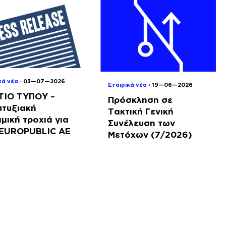
κά νέα ◦
03—07—2026
Εταιρικά νέα ◦
19—06—2026
ΤΙΟ ΤΥΠΟΥ –
Πρόσκληση σε
πτυξιακή
Τακτική Γενική
μική τροχιά για
Συνέλευση των
NEUROPUBLIC ΑΕ
Μετόχων (7/2026)