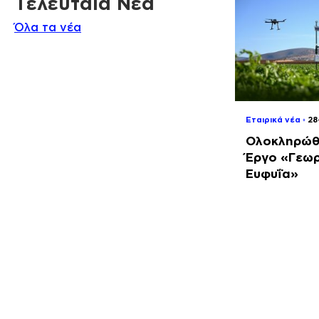
Τελευταία Νέα
Όλα τα νέα
Εταιρικά νέα ◦
2
Ολοκληρώθ
Έργο «Γεωρ
Ευφυΐα»