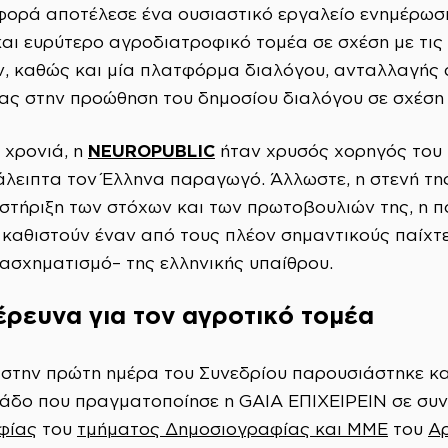
 φορά αποτέλεσε ένα ουσιαστικό εργαλείο ενημέρω
αι ευρύτερο αγροδιατροφικό τομέα σε σχέση με τις ε
, καθώς και μία πλατφόρμα διαλόγου, ανταλλαγής
ς στην προώθηση του δημοσίου διαλόγου σε σχέση 
NEUROPUBLIC
 χρονιά, η
ήταν χρυσός χορηγός του Σ
ιάλειπτα τον Έλληνα παραγωγό. Άλλωστε, η στενή τη
στήριξη των στόχων και των πρωτοβουλιών της, η π
ν καθιστούν έναν από τους πλέον σημαντικούς παίχτ
ασχηματισμό– της ελληνικής υπαίθρου.
ρευνα για τον αγροτικό τομέα
στην πρώτη ημέρα του Συνεδρίου παρουσιάστηκε κα
άδο που πραγματοποίησε η GAIA ΕΠΙΧΕΙΡΕΙΝ σε συ
φίας
του
τμήματος Δημοσιογραφίας και ΜΜΕ
του
Αρ