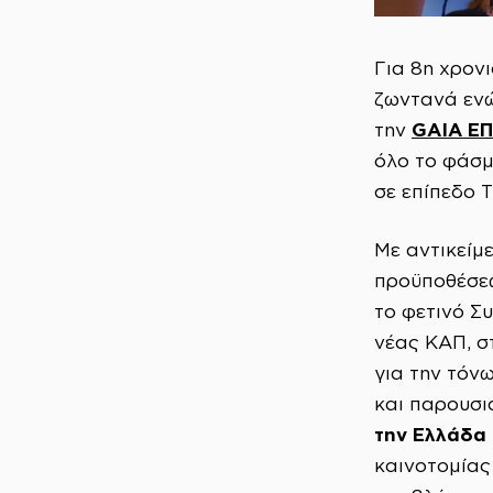
Για 8η χρονι
ζωντανά ενώ
GAIA EΠ
την
όλο το φάσμ
σε επίπεδο 
Με αντικείμ
προϋποθέσεω
το φετινό Σ
νέας ΚΑΠ, σ
για την τόν
και παρουσι
την Ελλάδα 
καινοτομίας