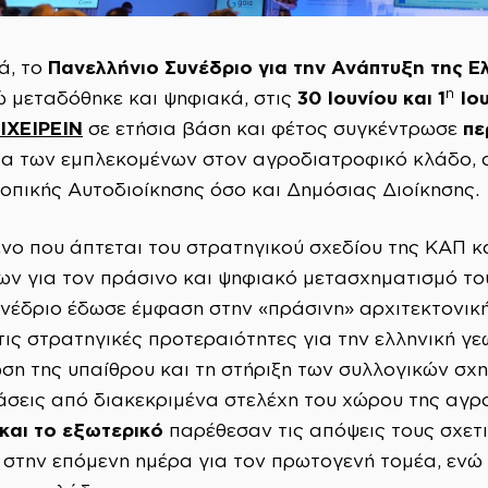
Πανελλήνιο Συνέδριο για την Ανάπτυξη της Ε
ά, το
η
30 Ιουνίου και 1
Ιου
 μεταδόθηκε και ψηφιακά, στις
ΙΧΕΙΡΕΙΝ
πε
σε ετήσια βάση και φέτος συγκέντρωσε
α των εμπλεκομένων στον αγροδιατροφικό κλάδο, α
Τοπικής Αυτοδιοίκησης όσο και Δημόσιας Διοίκησης.
ενο που άπτεται του στρατηγικού σχεδίου της ΚΑΠ κ
ν για τον πράσινο και ψηφιακό μετασχηματισμό το
υνέδριο έδωσε έμφαση στην «πράσινη» αρχιτεκτονική 
τις στρατηγικές προτεραιότητες για την ελληνική γ
ωση της υπαίθρου και τη στήριξη των συλλογικών σχ
άσεις από διακεκριμένα στελέχη του χώρου της αγ
και το εξωτερικό
παρέθεσαν τις απόψεις τους σχετι
 στην επόμενη ημέρα για τον πρωτογενή τομέα, ενώ