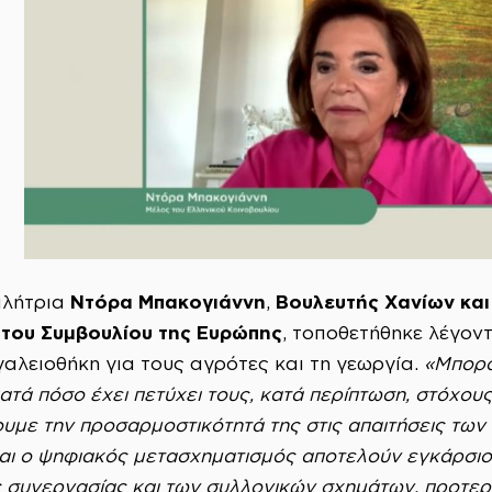
Ντόρα Μπακογιάννη
Βουλευτής Χανίων και
μιλήτρια
,
 του Συμβουλίου της Ευρώπης
, τοποθετήθηκε λέγοντ
γαλειοθήκη για τους αγρότες και τη γεωργία.
«Μπορο
ατά πόσο έχει πετύχει τους, κατά περίπτωση, στόχου
υμε την προσαρμοστικότητά της στις απαιτήσεις των 
και ο ψηφιακός μετασχηματισμός αποτελούν εγκάρσιο
ς συνεργασίας και των συλλογικών σχημάτων, προτερ