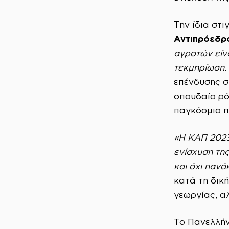
Την ίδια στι
Αντιπρόεδρ
αγροτών είνα
τεκμηρίωση.
επένδυσης σ
σπουδαίο ρό
παγκόσμιο π
«Η ΚΑΠ 2023
ενίσχυση τη
και όχι πανά
κατά τη δικ
γεωργίας, αλ
Το Πανελλήν