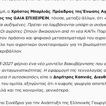
Χρήστος Μπαρλιάς
Πρόεδρος της Ένωσης Αγρ
γμή, ο
,
ος της
GAIA
ΕΠΙΧΕΙΡΕΙΝ
, τόνισε, μεταξύ άλλων, ότι
ι αυξημένες. Πρέπει να λαμβάνονται υπόψη οι ανάγκε
 Οι αγρότες ζητούν δικαιοσύνη από τη νέα ΚΑΠ».
Παρ
τον πράσινο και ψηφιακό μετασχηματισμό του αγρο
λο των αγροτικών συνεταιρισμών για τη βιωσιμότητ
εριβάλλον.
-2027 φέρνει ένα νέο μοντέλο διακυβέρνησης που ε
ς ανταγωνιστικότητας. Η εφαρμογή της τεχνολογίας σ
Δημήτρης Καπνιάς
Διευθ
κεια ή αυτοσκοπός»,
είπε ο
,
ή του ομιλία, εξηγώντας ότι η ευφυής γεωργία αποτε
λά και της κοινωνίας, γενικότερα.
ιο Συνέδριο για την Ανάπτυξη της Ελληνικής Γεωργ