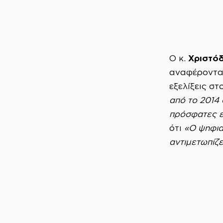
Χριστόδ
Ο κ.
αναφέροντας
εξελίξεις στ
από το 2014
πρόσφατες εξ
ότι
«Ο ψηφια
αντιμετωπίζε