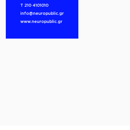
Τ 210 4101010
info@neuropublic.gr
www.neuropublic.gr