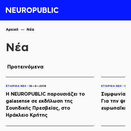
Αρχική
Νέα
Νέα
Προτεινόμενα
ΕΤΑΙΡΙΚΑ ΝΕΑ ◦
16—5—2019
ΕΤΑΙΡΙΚΑ ΝΕΑ ◦
16—
Η NEUROPUBLIC παρουσιάζει το
Συμφωνία Κ
gaiasense σε εκδήλωση της
Για την ψηφ
Σουηδικής Πρεσβείας, στο
ευρωπαϊκής
Ηράκλειο Κρήτης