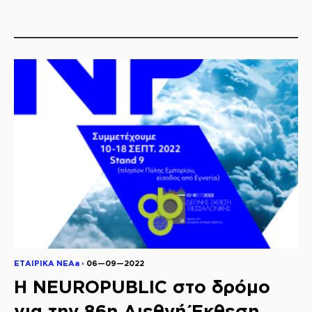
ΕΤΑΙΡΙΚΑ ΝΕΑa ◦
06—09—2022
Η NEUROPUBLIC στο δρόμο
για την 86η Διεθνή Έκθεση