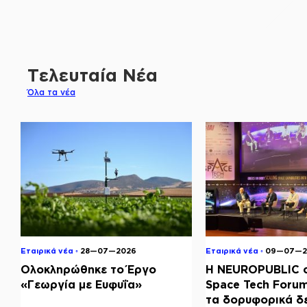
Τελευταία Νέα
Όλα τα νέα
Εταιρικά νέα ◦
28—07—2026
Εταιρικά νέα ◦
09—07—2
Ολοκληρώθηκε το Έργο
Η NEUROPUBLIC σ
«Γεωργία με Ευφυΐα»
Space Tech Foru
τα δορυφορικά δ