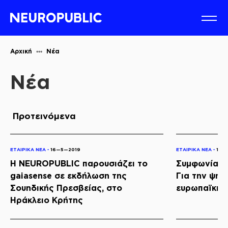
Αρχική
Νέα
Νέα
Προτεινόμενα
ΕΤΑΙΡΙΚΑ ΝΕΑ ◦
16—5—2019
ΕΤΑΙΡΙΚΑ ΝΕΑ ◦
16—
Η NEUROPUBLIC παρουσιάζει το
Συμφωνία Κ
gaiasense σε εκδήλωση της
Για την ψηφ
Σουηδικής Πρεσβείας, στο
ευρωπαϊκής
Ηράκλειο Κρήτης