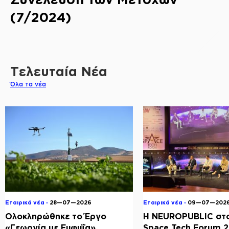
(7/2024)
Τελευταία Νέα
Όλα τα νέα
Εταιρικά νέα ◦
28—07—2026
Εταιρικά νέα ◦
09—07—202
Ολοκληρώθηκε το Έργο
Η NEUROPUBLIC στο
«Γεωργία με Ευφυΐα»
Space Tech Forum 