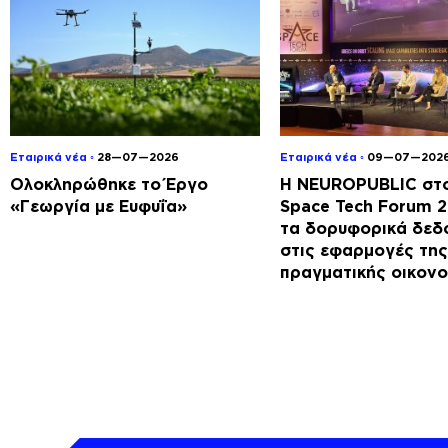
Εταιρικά νέα ◦
28—07—2026
Εταιρικά νέα ◦
09—07—202
Ολοκληρώθηκε το Έργο
Η NEUROPUBLIC στο
«Γεωργία με Ευφυΐα»
Space Tech Forum 
τα δορυφορικά δεδ
στις εφαρμογές της
πραγματικής οικονο