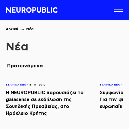
Αρχική
Νέα
Νέα
Προτεινόμενα
ΕΤΑΙΡΙΚΑ ΝΕΑ ◦
16—5—2019
ΕΤΑΙΡΙΚΑ ΝΕΑ ◦
16—
Η NEUROPUBLIC παρουσιάζει το
Συμφωνία Κ
gaiasense σε εκδήλωση της
Για την ψηφ
Σουηδικής Πρεσβείας, στο
ευρωπαϊκής
Ηράκλειο Κρήτης