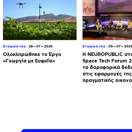
Εταιρικά νέα ◦
28—07—2026
Εταιρικά νέα ◦
09—07—202
Ολοκληρώθηκε το Έργο
Η NEUROPUBLIC στο
«Γεωργία με Ευφυΐα»
Space Tech Forum 
τα δορυφορικά δεδ
στις εφαρμογές της
πραγματικής οικονο