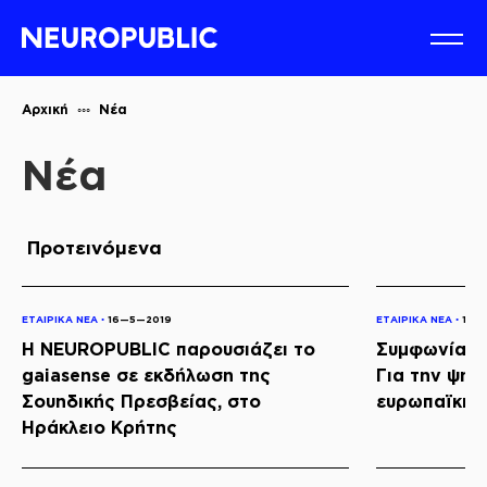
Αρχική
Νέα
Νέα
Προτεινόμενα
ΕΤΑΙΡΙΚΑ ΝΕΑ ◦
16—5—2019
ΕΤΑΙΡΙΚΑ ΝΕΑ ◦
16—
Η NEUROPUBLIC παρουσιάζει το
Συμφωνία Κ
gaiasense σε εκδήλωση της
Για την ψηφ
Σουηδικής Πρεσβείας, στο
ευρωπαϊκής
Ηράκλειο Κρήτης