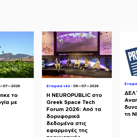
Εταιρι
8—07—2026
Εταιρικά νέα ◦
09—07—2026
ΔΕΛ
ηκε το
Η NEUROPUBLIC στο
Ανα
γία με
Greek Space Tech
δυνα
Forum 2026: Από τα
τη 
δορυφορικά
δεδομένα στις
εφαρμογές της