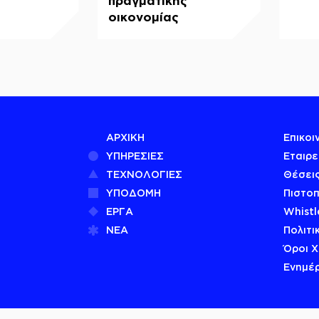
πραγματικής
οικονομίας
ΑΡΧΙΚΗ
Επικοι
ΥΠΗΡΕΣΙΕΣ
Εταιρε
ΤΕΧΝΟΛΟΓΙΕΣ
Θέσεις
ΥΠΟΔΟΜΗ
Πιστοπ
ΕΡΓΑ
Whistl
ΝΕΑ
Πολιτι
Όροι 
Ενημέ