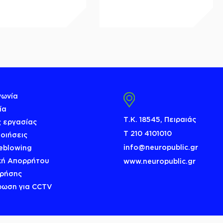
νωνία
ία
Τ.Κ. 18545, Πειραιάς
 εργασίας
Τ 210 4101010
οιήσεις
info@neuropublic.gr
eblowing
κή Απορρήτου
www.neuropublic.gr
Χρήσης
ρωση για CCTV