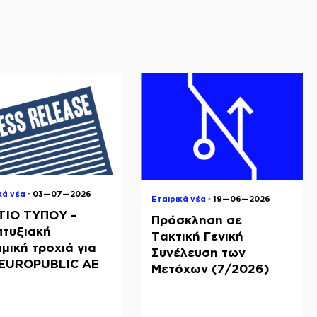
κά νέα ◦
03—07—2026
Εταιρικά νέα ◦
19—06—2026
ΤΙΟ ΤΥΠΟΥ –
Πρόσκληση σε
πτυξιακή
Τακτική Γενική
μική τροχιά για
Συνέλευση των
NEUROPUBLIC ΑΕ
Μετόχων (7/2026)