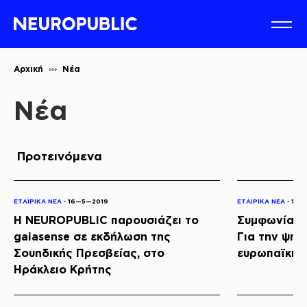
Αρχική
Νέα
Νέα
Προτεινόμενα
ΕΤΑΙΡΙΚΑ ΝΕΑ ◦
16—5—2019
ΕΤΑΙΡΙΚΑ ΝΕΑ ◦
16—
Η NEUROPUBLIC παρουσιάζει το
Συμφωνία Κ
gaiasense σε εκδήλωση της
Για την ψηφ
Σουηδικής Πρεσβείας, στο
ευρωπαϊκής
Ηράκλειο Κρήτης