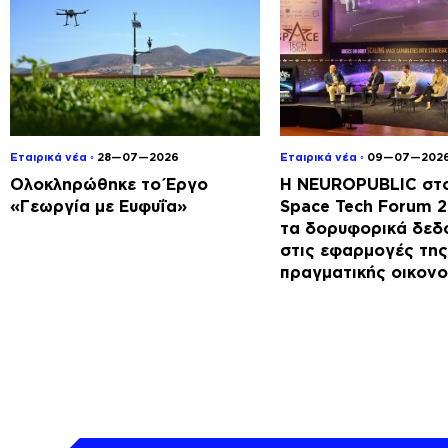
Εταιρικά νέα ◦
28—07—2026
Εταιρικά νέα ◦
09—07—202
Ολοκληρώθηκε το Έργο
Η NEUROPUBLIC στο
«Γεωργία με Ευφυΐα»
Space Tech Forum 
τα δορυφορικά δεδ
στις εφαρμογές της
πραγματικής οικονο