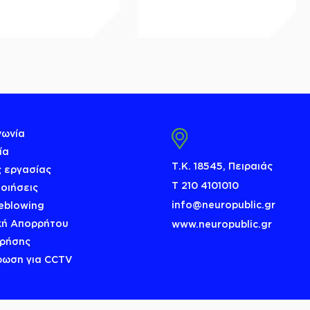
νωνία
ία
Τ.Κ. 18545, Πειραιάς
 εργασίας
Τ 210 4101010
οιήσεις
info@neuropublic.gr
eblowing
κή Απορρήτου
www.neuropublic.gr
Χρήσης
ρωση για CCTV