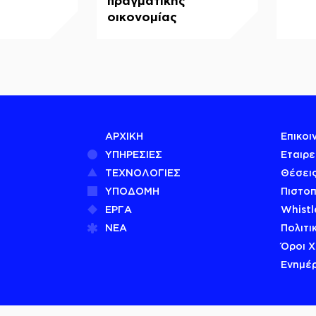
πραγματικής
οικονομίας
ΑΡΧΙΚΗ
Επικοι
ΥΠΗΡΕΣΙΕΣ
Εταιρε
ΤΕΧΝΟΛΟΓΙΕΣ
Θέσεις
ΥΠΟΔΟΜΗ
Πιστοπ
ΕΡΓΑ
Whistl
ΝΕΑ
Πολιτι
Όροι 
Ενημέ