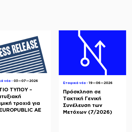
κά νέα ◦
03—07—2026
Εταιρικά νέα ◦
19—06—2026
ΤΙΟ ΤΥΠΟΥ –
Πρόσκληση σε
πτυξιακή
Τακτική Γενική
μική τροχιά για
Συνέλευση των
NEUROPUBLIC ΑΕ
Μετόχων (7/2026)