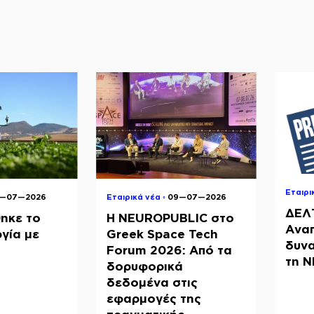
Εταιρι
8—07—2026
Εταιρικά νέα ◦
09—07—2026
ΔΕΛ
ηκε το
Η NEUROPUBLIC στο
Ανα
γία με
Greek Space Tech
δυνα
Forum 2026: Από τα
τη 
δορυφορικά
δεδομένα στις
εφαρμογές της