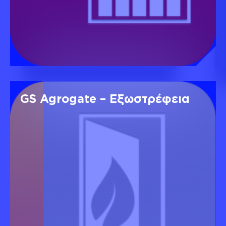
GS Agrogate – Εξωστρέφεια