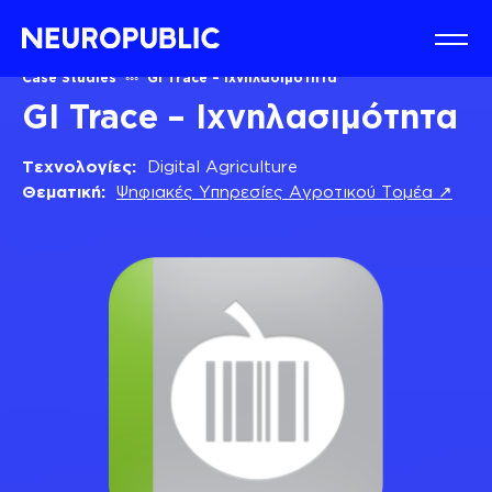
Case Studies
GI Trace – Ιχνηλασιμότητα
GI Trace – Ιχνηλασιμότητα
Τεχνολογίες:
Digital Agriculture
Θεματική:
Ψηφιακές Υπηρεσίες Αγροτικού Τομέα ↗