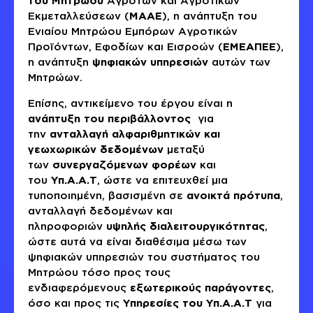
του Μητρώου
Αγροτών και Αγροτικών
Εκμεταλλεύσεων (
ΜΑΑΕ
), η ανάπτυξη του
Ενιαίου Μητρώου Εμπόρων Αγροτικών
Προϊόντων, Εφοδίων και Εισροών (
ΕΜΕΑΠΕΕ
),
η ανάπτυξη
ψηφιακών υπηρεσιών
αυτών των
Μητρώων.
Επίσης, αντικείμενο του έργου είναι η
ανάπτυξη του περιβάλλοντος
για
την
ανταλλαγή αλφαριθμητικών και
γεωχωρικών
δεδομένων
μεταξύ
των
συνεργαζόμενων φορέων
και
του
Υπ.Α.Α.Τ
, ώστε να επιτευχθεί μια
τυποποιημένη, βασισμένη σε
ανοικτά πρότυπα
,
ανταλλαγή δεδομένων και
πληροφοριών
υψηλής διαλειτουργικότητας
,
ώστε αυτά να είναι διαθέσιμα μέσω των
ψηφιακών υπηρεσιών του συστήματος του
Μητρώου τόσο προς τους
ενδιαφερόμενους
εξωτερικούς παράγοντες
,
όσο και προς τις
Υπηρεσίες του Υπ.Α.Α.Τ
για