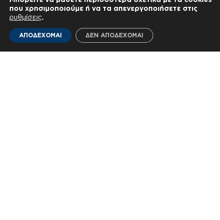
που χρησιμοποιούμε ή να τα απενεργοποιήσετε στις
ρυθμίσεις
.
ΑΠΟΔΕΧΟΜΑΙ
ΔΕΝ ΑΠΟΔΕΧΟΜΑΙ
Τελευταία Νέα
Όλα τα νέα
Εταιρικά νέα ◦
28—07—2026
Εταιρικά νέα ◦
09—07—202
Ολοκληρώθηκε το Έργο
Η NEUROPUBLIC στο