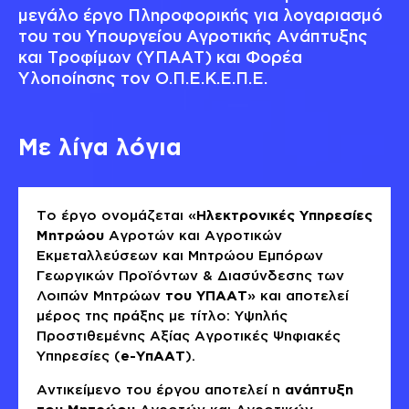
μεγάλο έργο Πληροφορικής για λογαριασμό
του του Υπουργείου Αγροτικής Ανάπτυξης
και Τροφίμων (ΥΠΑΑΤ) και Φορέα
Υλοποίησης τον Ο.Π.Ε.Κ.Ε.Π.Ε.
Με λίγα λόγια
Το έργο ονομάζεται «
Ηλεκτρονικές Υπηρεσίες
Μητρώου
Αγροτών και Αγροτικών
Εκμεταλλεύσεων και Μητρώου Εμπόρων
Γεωργικών Προϊόντων & Διασύνδεσης των
Λοιπών Μητρώων
του ΥΠΑΑΤ
» και αποτελεί
μέρος της πράξης με τίτλο: Υψηλής
Προστιθεμένης Αξίας Αγροτικές Ψηφιακές
Υπηρεσίες (
e-ΥπΑΑΤ
).
Αντικείμενο του έργου αποτελεί η
ανάπτυξη