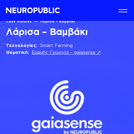
Case Studies
Λάρισα – Βαμβάκι
Λάρισα – Βαμβάκι
Τεχνολογίες:
Smart Farming
Θεματική:
Ευφυής Γεωργία – gaiasense ↗