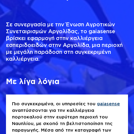
Σε συνεργασία με την Ένωση Αγροτικών
Συνεταιρισμών Αργολίδας, το gaiasense
βρίσκει εφαρμογή στην καλλιέργεια
εσπεριδοειδών στην Αργολίδα, μια περιοχή
με μεγάλη παράδοση στη συγκεκριμένη
καλλιέργεια.
Με λίγα λόγια
Πιο συγκεκριμένα, οι υπηρεσίες του
gaiasense
αναπτύσσονται για την καλλιέργεια
πορτοκαλιού στην ευρύτερη περιοχή του
Ναυπλίου, με σκοπό τη βελτιστοποίηση της
παραγωγής. Μέσα από την καταγραφή των