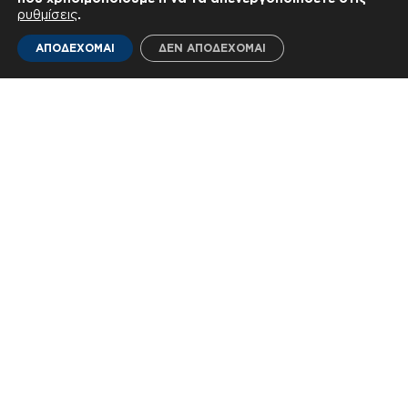
ρυθμίσεις
.
ΑΠΟΔΕΧΟΜΑΙ
ΔΕΝ ΑΠΟΔΕΧΟΜΑΙ
Τελευταία Νέα
Όλα τα νέα
Εταιρικά νέα ◦
28—07—2026
Εταιρικά νέα ◦
09—07—202
Ολοκληρώθηκε το Έργο
Η NEUROPUBLIC στο
«Γεωργία με Ευφυΐα»
Space Tech Forum 