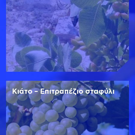
Κιάτο – Επιτραπέζιο σταφύλι