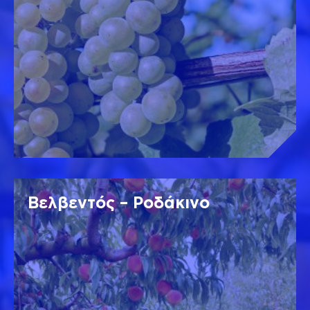
Βελβεντός – Ροδάκινο