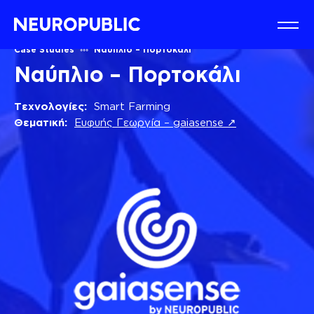
Case Studies
Ναύπλιο – Πορτοκάλι
Ναύπλιο – Πορτοκάλι
Τεχνολογίες:
Smart Farming
Θεματική:
Ευφυής Γεωργία – gaiasense ↗