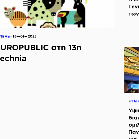
Γεν
των
ΝΕΑa ◦
16—01—2025
UROPUBLIC στη 13η
echnia
ΕΤΑΙ
Υψη
δια
ομι
Παν
για