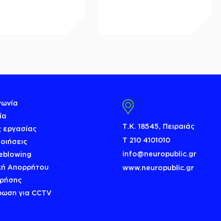
νωνία
ία
Τ.Κ. 18545, Πειραιάς
 εργασίας
Τ 210 4101010
οιήσεις
info@neuropublic.gr
eblowing
κή Απορρήτου
www.neuropublic.gr
Χρήσης
ρωση για CCTV