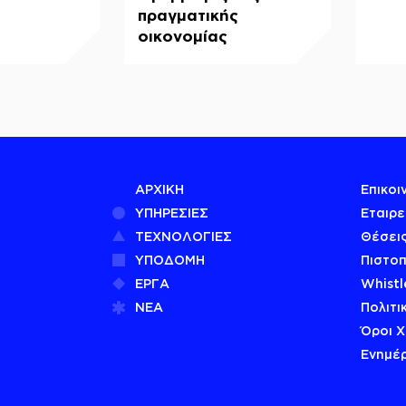
πραγματικής
οικονομίας
ΑΡΧΙΚΗ
Επικοι
ΥΠΗΡΕΣΙΕΣ
Εταιρε
ΤΕΧΝΟΛΟΓΙΕΣ
Θέσεις
ΥΠΟΔΟΜΗ
Πιστοπ
ΕΡΓΑ
Whistl
ΝΕΑ
Πολιτι
Όροι 
Ενημέ