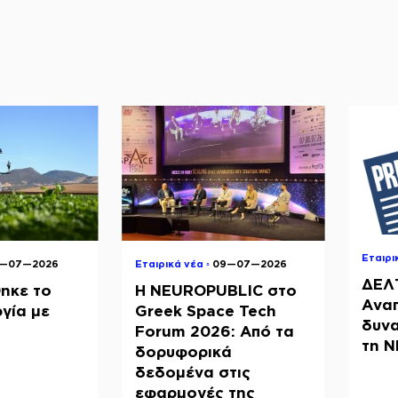
Εταιρι
8—07—2026
Εταιρικά νέα ◦
09—07—2026
ΔΕΛ
ηκε το
Η NEUROPUBLIC στο
Ανα
γία με
Greek Space Tech
δυνα
Forum 2026: Από τα
τη 
δορυφορικά
δεδομένα στις
εφαρμογές της