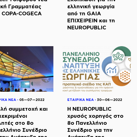
ική Γραμματέας
ελληνική γεωργία
 COPA-COGECA
από τη GAIA
ΕΠΙΧΕΙΡΕΙΝ και τη
NEUROPUBLIC
ΡΙΚΑ ΝΕΑ ◦
05—07—2022
ΕΤΑΙΡΙΚΑ ΝΕΑ ◦
30—06—2022
λή συμμετοχή και
Η ΝΕUROPUBLIC
κεκριμένοι
χρυσός χορηγός στο
λητές στο 8ο
8ο Πανελλήνιο
ελλήνιο Συνέδριο
Συνέδριο για την
 την Ανάπτυξη της
Ανάπτυξη της