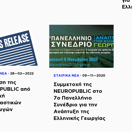
Ελλ
ΝΕΑ ◦
28—02—2022
ΕΤΑΙΡΙΚΑ ΝΕΑ ◦
09—11—2020
ση της
Συμμετοχή της
PUBLIC από
NEUROPUBLIC στο
χή
7ο Πανελλήνιο
αστικών
Συνέδριο για την
υγών
Ανάπτυξη της
Ελληνικής Γεωργίας