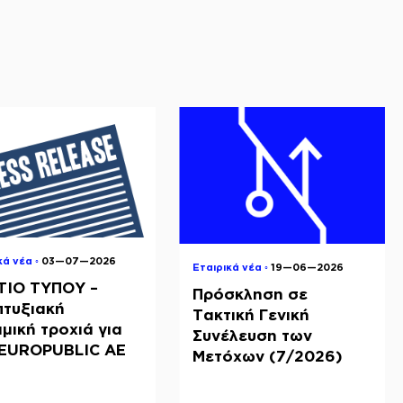
κά νέα ◦
03—07—2026
Εταιρικά νέα ◦
19—06—2026
ΤΙΟ ΤΥΠΟΥ –
Πρόσκληση σε
πτυξιακή
Τακτική Γενική
μική τροχιά για
Συνέλευση των
NEUROPUBLIC ΑΕ
Μετόχων (7/2026)