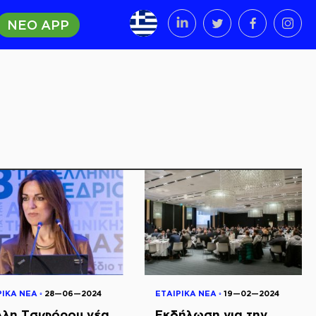
ΝΕΟ APP
ΡΙΚΑ ΝΕΑ ◦
28—06—2024
ΕΤΑΙΡΙΚΑ ΝΕΑ ◦
19—02—2024
λλη Τσιφόρου νέα
Εκδήλωση για την