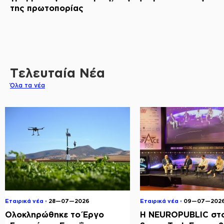
της πρωτοπορίας
Τελευταία Νέα
Όλα τα νέα
Εταιρικά νέα ◦
28—07—2026
Εταιρικά νέα ◦
09—07—202
Ολοκληρώθηκε το Έργο
Η NEUROPUBLIC στο