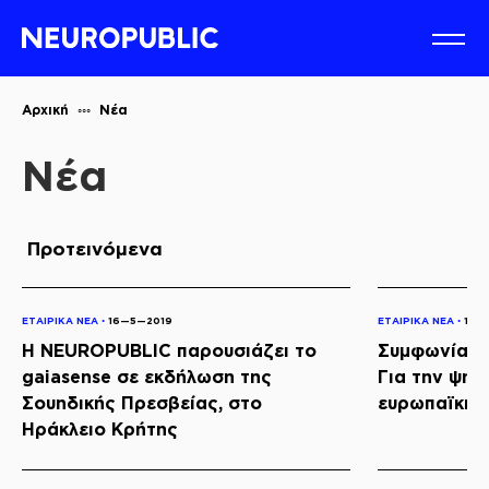
Αρχική
Νέα
Νέα
Προτεινόμενα
ΕΤΑΙΡΙΚΑ ΝΕΑ ◦
16—5—2019
ΕΤΑΙΡΙΚΑ ΝΕΑ ◦
16—
Η NEUROPUBLIC παρουσιάζει το
Συμφωνία Κ
gaiasense σε εκδήλωση της
Για την ψηφ
Σουηδικής Πρεσβείας, στο
ευρωπαϊκής
Ηράκλειο Κρήτης